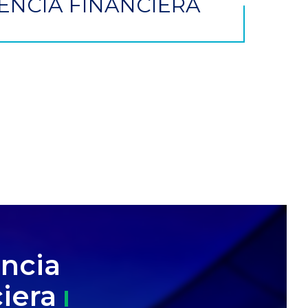
ENCIA FINANCIERA
encia
iera