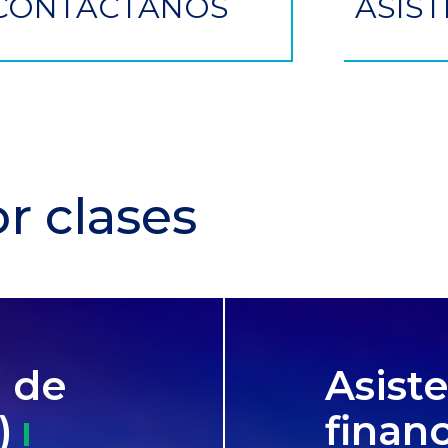
CONTÁCTANOS
ASIST
r clases
 de
Asist
)
financ