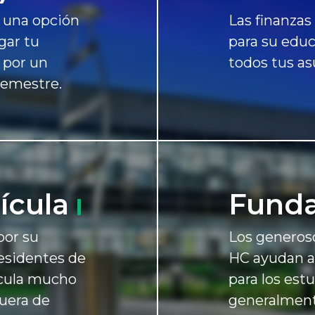
s una opción
Las finanzas
gar tu
para su edu
e por un
todos tus as
semestre.
ícula
Fund
por su
Los generos
residentes de
HC ayudan a
ícula mucho
para los est
fuera de
generalment