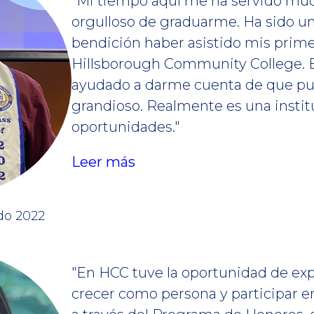
"Mi tiempo aquí me ha servido mu
orgulloso de graduarme. Ha sido un
bendición haber asistido mis prim
Hillsborough Community College. 
ayudado a darme cuenta de que pu
grandioso. Realmente es una insti
oportunidades."
Leer más
do 2022
"En HCC tuve la oportunidad de exp
crecer como persona y participar 