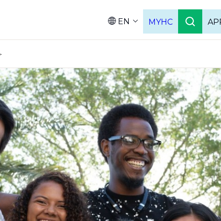
EN
MYHC
AP
Languag