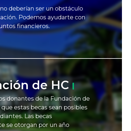
 no deberían ser un obstáculo
cación. Podemos ayudarte con
untos financieros.
ación de
HC
os donantes de la Fundación de
 que estas becas sean posibles
udiantes. Las becas
e se otorgan por un año