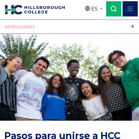
Pasar
ES
al
Language
contenido
ADMISIONES
principal
Pasos para unirse a HCC