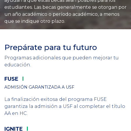
ayudan a que estas becas sean posibles para los
estudiantes. Las becas generalmente se otorgan por
un año académico o período académico, a menos
que se indique otro plazo.
Prepárate para tu futuro
Section
Header
Intro
Programas adicionales que pueden mejorar tu
educación.
FUSE
Column
ADMISIÓN GARANTIZADA A USF
1
La finalización exitosa del programa FUSE
garantiza la admisión a USF al completar el título
AA en HC.
IGNITE
Column