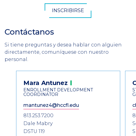
INSCRIBIRSE
Contáctanos
Section
Header
Si tiene preguntas y desea hablar con alguien
Introduction
directamente, comuníquese con nuestro
personal.
Contact
Mara
Antunez
Information
ENROLLMENT DEVELOPMENT
S
COORDINATOR
G
mantunez4@hccfl.edu
c
813.253.7200
8
Dale Mabry
S
DSTU 119
S