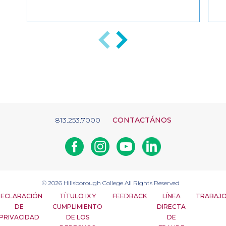
Anterior
Siguiente
813.253.7000
CONTACTÁNOS
Facebook
Instagram
Youtube
Linkedin
© 2026
Hillsborough College
All Rights Reserved
ECLARACIÓN
TÍTULO IX Y
FEEDBACK
LÍNEA
TRABAJ
DE
CUMPLIMIENTO
DIRECTA
PRIVACIDAD
DE LOS
DE