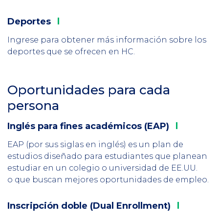
Deportes
Column
3
Ingrese para obtener más información sobre los
deportes que se ofrecen en HC.
Oportunidades para cada
Section
persona
Header
Inglés para fines
académicos (EAP)
Column
1
EAP (por sus siglas en inglés) es un plan de
estudios diseñado para estudiantes que planean
estudiar en un colegio o universidad de EE.UU.
o que buscan mejores oportunidades de empleo.
Inscripción doble
(Dual Enrollment)
Column