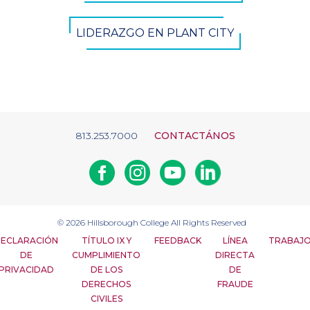
LIDERAZGO EN PLANT CITY
813.253.7000
CONTACTÁNOS
Facebook
Instagram
Youtube
Linkedin
© 2026
Hillsborough College
All Rights Reserved
ECLARACIÓN
TÍTULO IX Y
FEEDBACK
LÍNEA
TRABAJ
DE
CUMPLIMIENTO
DIRECTA
PRIVACIDAD
DE LOS
DE
DERECHOS
FRAUDE
CIVILES