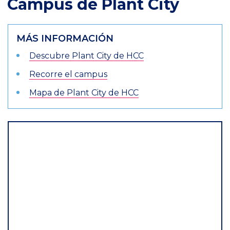
Campus de Plant City
Students
engaged
in
MÁS INFORMACIÓN
various
Descubre Plant City de HCC
activities
Recorre el campus
on
Mapa de Plant City de HCC
the
Plant
City
Campus