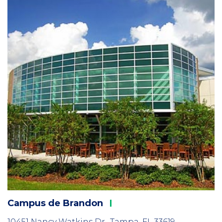
1
Campus de
Brandon
10451 Nancy Watkins Dr., Tampa, FL 33619