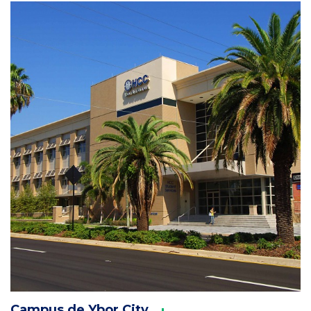
Column
2
Campus de Ybor City