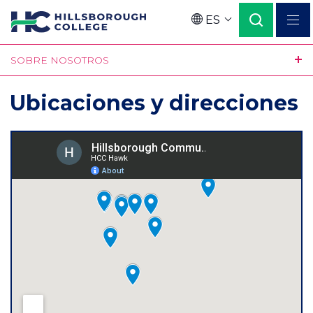
Pasar
ES
al
Language
contenido
SOBRE NOSOTROS
principal
Ubicaciones y direcciones