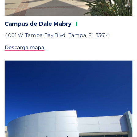
Campus de Dale
Mabry
4001 W. Tampa Bay Blvd., Tampa, FL 33614
Descarga mapa
Column
3