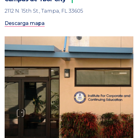
2112 N. 15th St., Tampa, FL 33605
Descarga mapa
Column
3