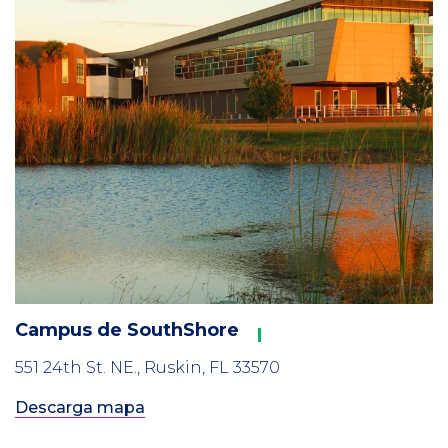
Campus de SouthShore
551 24th St. NE., Ruskin, FL 33570
Descarga mapa