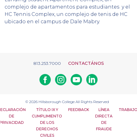
complejo de apartamentos para estudiantes y el
HC Tennis Complex, un complejo de tenis de HC
ubicado en el campus de Dale Mabry.
813.253.7000
CONTACTÁNOS
Facebook
Instagram
Youtube
Linkedin
© 2026
Hillsborough College
All Rights Reserved
ECLARACIÓN
TÍTULO IX Y
FEEDBACK
LÍNEA
TRABAJ
DE
CUMPLIMIENTO
DIRECTA
PRIVACIDAD
DE LOS
DE
DERECHOS
FRAUDE
CIVILES