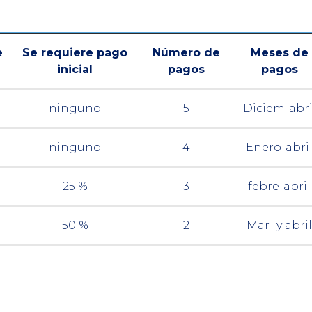
e
Se requiere pago
Número de
Meses de
inicial
pagos
pagos
ninguno
5
Diciem-abri
ninguno
4
Enero-abri
25 %
3
febre-abril
50 %
2
Mar- y abril