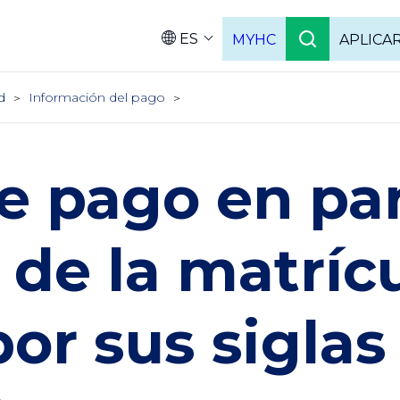
ES
MYHC
APLICA
Language
d
Información del pago
e pago en par
 de la matríc
por sus siglas