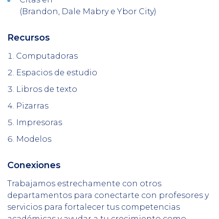
(Brandon, Dale Mabry e Ybor City)
Recursos
Column
2
Computadoras
Espacios de estudio
Libros de texto
Pizarras
Impresoras
Modelos
Conexiones
Column
3
Trabajamos estrechamente con otros
departamentos para conectarte con profesores y
servicios para fortalecer tus competencias
académicas y ayudar a tu crecimiento como