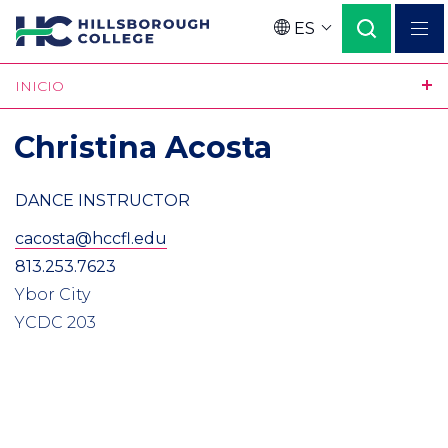
Pasar
ES
al
Language
contenido
INICIO
principal
Christina Acosta
DANCE INSTRUCTOR
cacosta@hccfl.edu
813.253.7623
Ybor City
YCDC 203