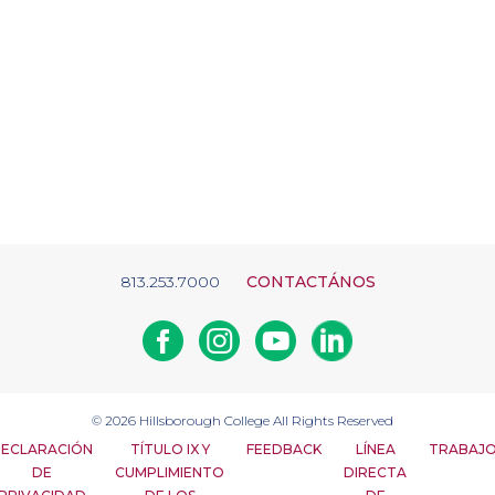
813.253.7000
CONTACTÁNOS
Facebook
Instagram
Youtube
Linkedin
© 2026
Hillsborough College
All Rights Reserved
ECLARACIÓN
TÍTULO IX Y
FEEDBACK
LÍNEA
TRABAJ
DE
CUMPLIMIENTO
DIRECTA