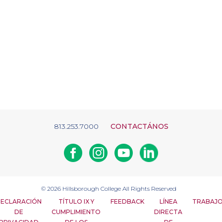
813.253.7000
CONTACTÁNOS
Facebook
Instagram
Youtube
Linkedin
© 2026
Hillsborough College
All Rights Reserved
ECLARACIÓN
TÍTULO IX Y
FEEDBACK
LÍNEA
TRABAJ
DE
CUMPLIMIENTO
DIRECTA