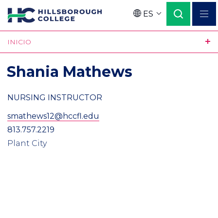
Pasar
ES
al
Language
contenido
INICIO
principal
Shania Mathews
NURSING INSTRUCTOR
smathews12@hccfl.edu
813.757.2219
Plant City