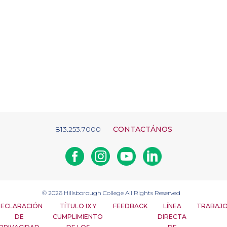
813.253.7000
CONTACTÁNOS
Facebook
Instagram
Youtube
Linkedin
© 2026
Hillsborough College
All Rights Reserved
ECLARACIÓN
TÍTULO IX Y
FEEDBACK
LÍNEA
TRABAJ
DE
CUMPLIMIENTO
DIRECTA