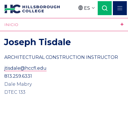
Pasar
ES
al
Language
contenido
INICIO
principal
Joseph Tisdale
ARCHITECTURAL CONSTRUCTION INSTRUCTOR
jtisdale@hccfl.edu
813.259.6331
Dale Mabry
DTEC 133