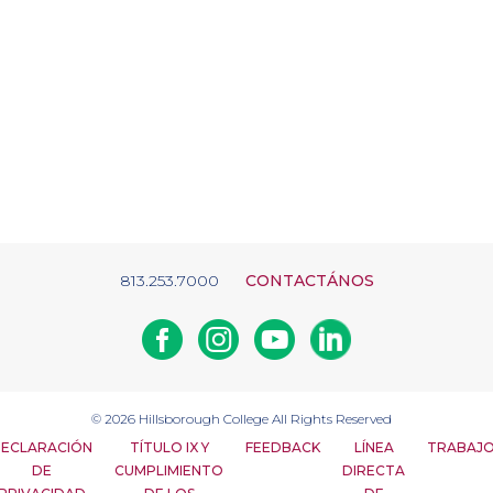
813.253.7000
CONTACTÁNOS
Facebook
Instagram
Youtube
Linkedin
© 2026
Hillsborough College
All Rights Reserved
ECLARACIÓN
TÍTULO IX Y
FEEDBACK
LÍNEA
TRABAJ
DE
CUMPLIMIENTO
DIRECTA