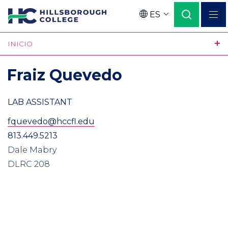
Pasar
ES
al
Language
contenido
INICIO
principal
Fraiz Quevedo
LAB ASSISTANT
fquevedo@hccfl.edu
813.449.5213
Dale Mabry
DLRC 208