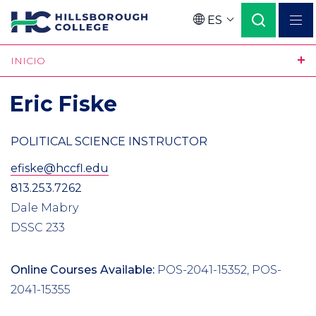
Pasar
ES
al
Language
contenido
INICIO
principal
Eric Fiske
POLITICAL SCIENCE INSTRUCTOR
efiske@hccfl.edu
813.253.7262
Dale Mabry
DSSC 233
Online Courses Available:
POS-2041-15352, POS-
2041-15355