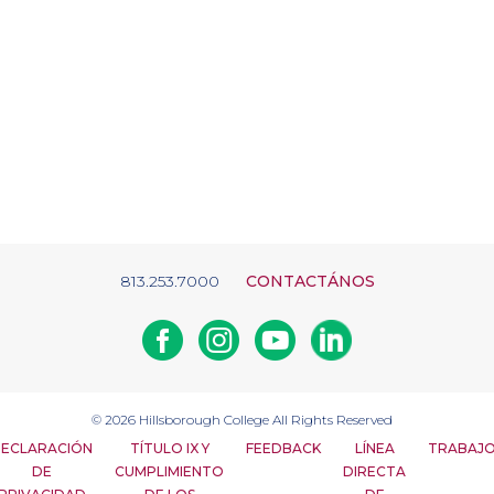
813.253.7000
CONTACTÁNOS
Facebook
Instagram
Youtube
Linkedin
© 2026
Hillsborough College
All Rights Reserved
ECLARACIÓN
TÍTULO IX Y
FEEDBACK
LÍNEA
TRABAJ
DE
CUMPLIMIENTO
DIRECTA