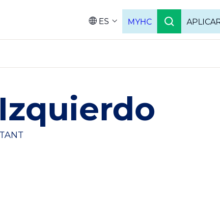
ES
MYHC
APLICA
Language
Izquierdo
STANT