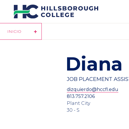
Pasar
al
contenido
principal
INICIO
Diana 
JOB PLACEMENT ASSI
dizquierdo@hccfl.edu
813.757.2106
Plant City
30 - S