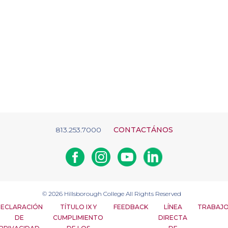
813.253.7000
CONTACTÁNOS
Facebook
Instagram
Youtube
Linkedin
© 2026
Hillsborough College
All Rights Reserved
ECLARACIÓN
TÍTULO IX Y
FEEDBACK
LÍNEA
TRABAJ
DE
CUMPLIMIENTO
DIRECTA