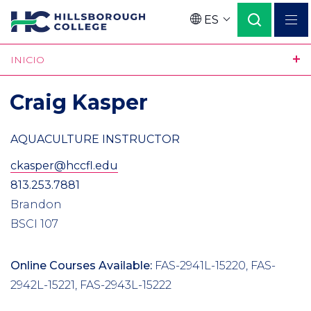
Pasar
ES
al
Language
contenido
INICIO
principal
Craig Kasper
AQUACULTURE INSTRUCTOR
ckasper@hccfl.edu
813.253.7881
Brandon
BSCI 107
Online Courses Available:
FAS-2941L-15220, FAS-
2942L-15221, FAS-2943L-15222