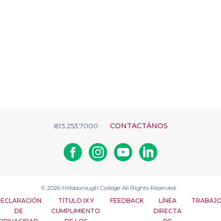
813.253.7000
CONTACTÁNOS
Facebook
Instagram
Youtube
Linkedin
© 2026
Hillsborough College
All Rights Reserved
ECLARACIÓN
TÍTULO IX Y
FEEDBACK
LÍNEA
TRABAJ
DE
CUMPLIMIENTO
DIRECTA