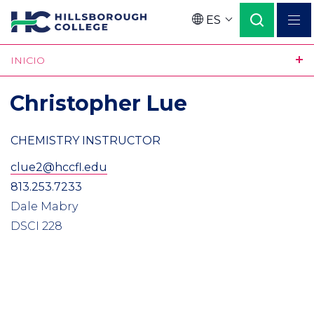
Pasar
ES
al
Language
contenido
INICIO
principal
Christopher Lue
CHEMISTRY INSTRUCTOR
clue2@hccfl.edu
813.253.7233
Dale Mabry
DSCI 228