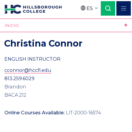
Pasar
ES
al
Language
contenido
INICIO
principal
Christina Connor
ENGLISH INSTRUCTOR
cconnor@hccfl.edu
813.259.6029
Brandon
BACA 212
Online Courses Available:
LIT-2000-16574