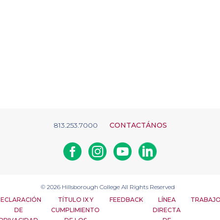
813.253.7000
CONTACTÁNOS
Facebook
Instagram
Youtube
Linkedin
© 2026
Hillsborough College
All Rights Reserved
ECLARACIÓN
TÍTULO IX Y
FEEDBACK
LÍNEA
TRABAJ
DE
CUMPLIMIENTO
DIRECTA