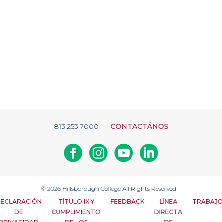
813.253.7000
CONTACTÁNOS
Facebook
Instagram
Youtube
Linkedin
© 2026
Hillsborough College
All Rights Reserved
ECLARACIÓN
TÍTULO IX Y
FEEDBACK
LÍNEA
TRABAJ
DE
CUMPLIMIENTO
DIRECTA