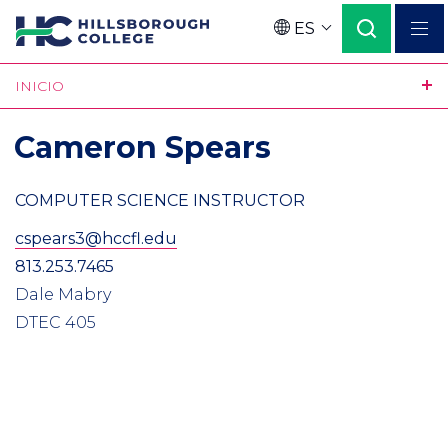
Pasar
ES
al
Language
contenido
INICIO
principal
Cameron Spears
COMPUTER SCIENCE INSTRUCTOR
cspears3@hccfl.edu
813.253.7465
Dale Mabry
DTEC 405